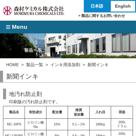
日本語
English
> 製品に関するお問い合わせ
Menu
HOME
>
製品一覧
>
インキ用添加剤
> 新聞インキ
新聞インキ
地汚れ防止剤
印刷版の汚れ防止剤です。
推奨
製品名
有効成分
配合量
入れ目
荷姿
添加量
200L
ピロリン酸
MC-16PS
15%
0.1～1%
180kg
ドラム
Na
200L
ピロリン酸
MC-1250PS
5%
0.5～2%
180kg