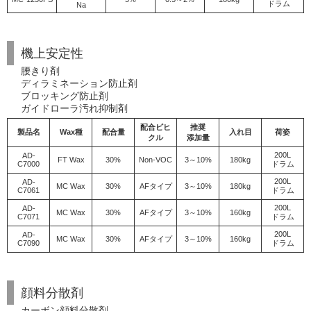
ドラム
Na
機上安定性
腰きり剤
ディラミネーション防止剤
ブロッキング防止剤
ガイドローラ汚れ抑制剤
配合ビヒ
推奨
製品名
Wax種
配合量
入れ目
荷姿
クル
添加量
200L
AD-
FT Wax
30%
Non-VOC
3～10%
180kg
C7000
ドラム
200L
AD-
MC Wax
30%
AFタイプ
3～10%
180kg
C7061
ドラム
200L
AD-
MC Wax
30%
AFタイプ
3～10%
160kg
C7071
ドラム
200L
AD-
MC Wax
30%
AFタイプ
3～10%
160kg
C7090
ドラム
顔料分散剤
カーボン顔料分散剤