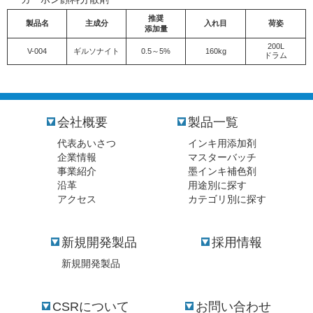
推奨
製品名
主成分
入れ目
荷姿
添加量
200L
V-004
ギルソナイト
0.5～5%
160kg
ドラム
会社概要
製品一覧
代表あいさつ
インキ用添加剤
企業情報
マスターバッチ
事業紹介
墨インキ補色剤
沿革
用途別に探す
アクセス
カテゴリ別に探す
新規開発製品
採用情報
新規開発製品
CSRについて
お問い合わせ